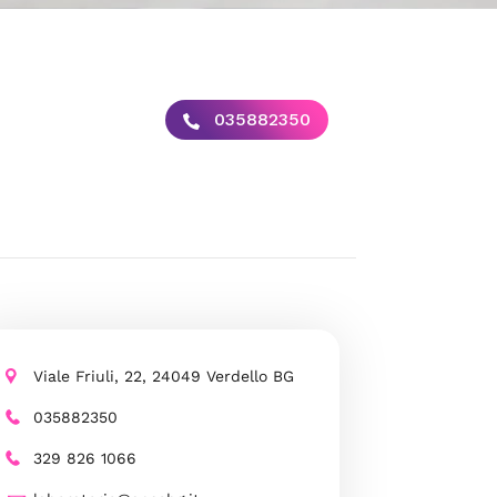
035882350
Viale Friuli, 22, 24049 Verdello BG
035882350
329 826 1066