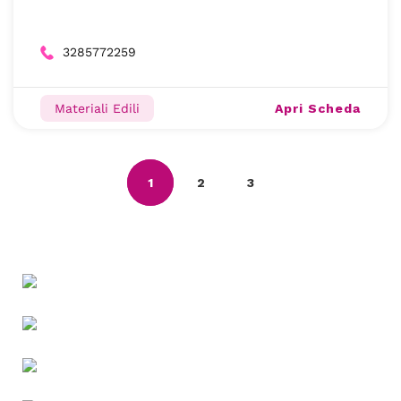
3285772259
Apri Scheda
Materiali Edili
1
2
3