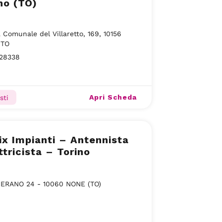
no (TO)
 Comunale del Villaretto, 169, 10156
 TO
28338
Apri Scheda
sti
x Impianti – Antennista
ttricista – Torino
MERANO 24 - 10060 NONE (TO)