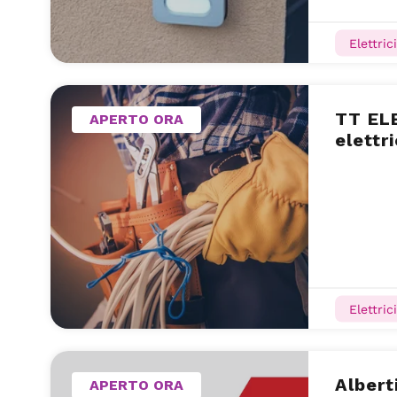
Elettrici
TT EL
APERTO ORA
elettr
Elettrici
Albert
APERTO ORA