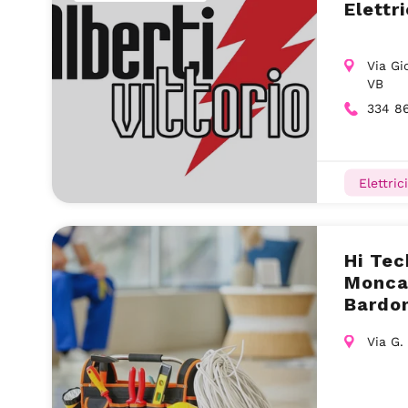
Elettr
Via Gi
VB
334 8
Elettrici
Hi Tec
Moncad
Bardo
Via G.