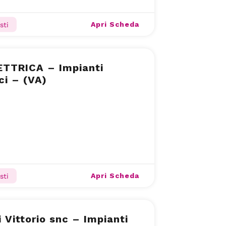
Apri Scheda
sti
ETTRICA – Impianti
ici – (VA)
Apri Scheda
sti
i Vittorio snc – Impianti