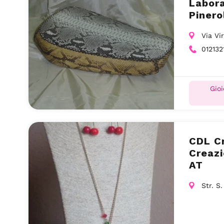
Labora
Pinero
Via Vi
012132
Gioi
CDL Cr
Creazi
AT
Str. S.