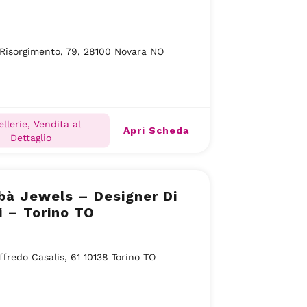
Risorgimento, 79, 28100 Novara NO
ellerie, Vendita al
Apri Scheda
Dettaglio
bà Jewels – Designer Di
li – Torino TO
ffredo Casalis, 61 10138 Torino TO