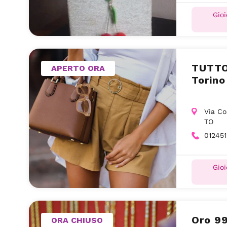
Gioi
TUTTO
APERTO ORA
Torino
Via Co
TO
01245
Gioi
Oro 99
ORA CHIUSO