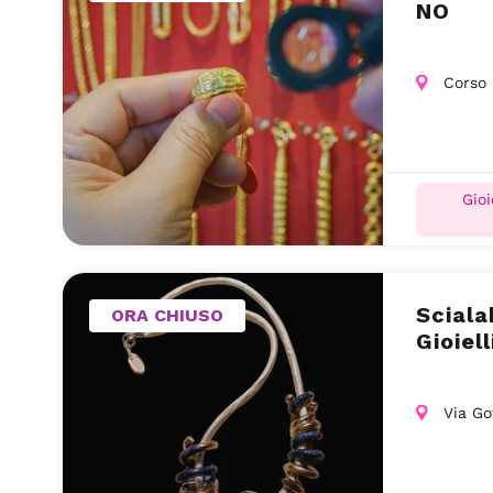
NO
Corso 
Gioi
Sciala
ORA CHIUSO
Gioiel
Via Go