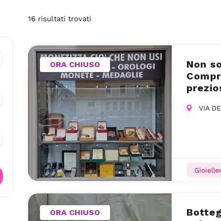
16
risultati
trovati
Non so
ORA CHIUSO
Compra
prezio
VIA D
Gioielle
Botteg
ORA CHIUSO