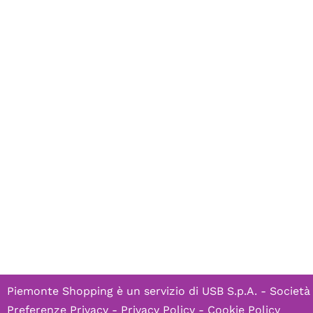
Piemonte Shopping è un servizio di
USB S.p.A. - Società
Preferenze Privacy
-
Privacy Policy
-
Cookie Policy