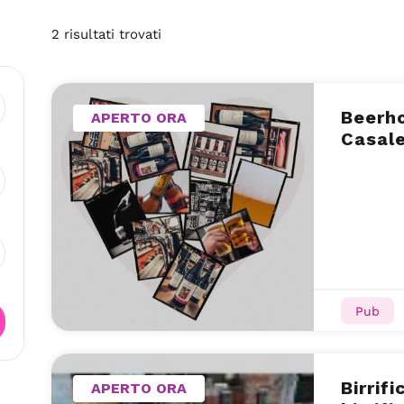
2
risultati
trovati
Beerho
APERTO ORA
Casale
Pub
Birrif
APERTO ORA