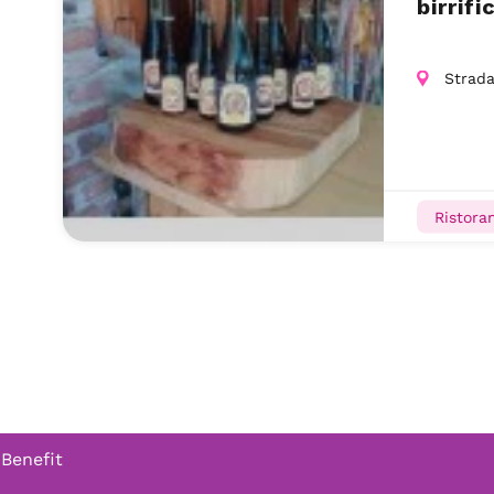
birrif
Strada
Ristoran
 Benefit