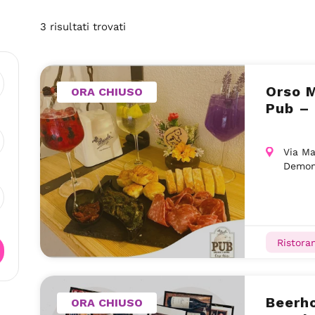
3
risultati
trovati
Orso M
ORA CHIUSO
Pub –
Via Ma
Demon
Ristoran
Beerho
ORA CHIUSO