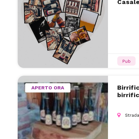
Casale
Pub
Birrif
APERTO ORA
birrif
Strada