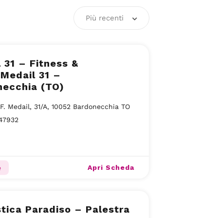
Più recenti
 31 – Fitness &
Medail 31 –
necchia (TO)
 F. Medail, 31/A, 10052 Bardonecchia TO
47932
Apri Scheda
e
tica Paradiso – Palestra