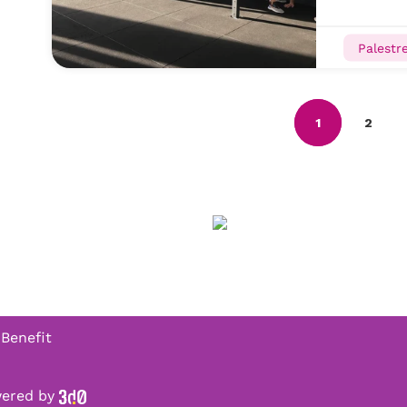
Palestr
1
2
 Benefit
owered by