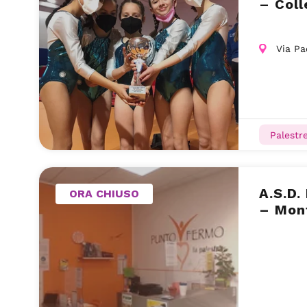
– Col
Via Pa
Palestr
A.S.D.
ORA CHIUSO
– Mon