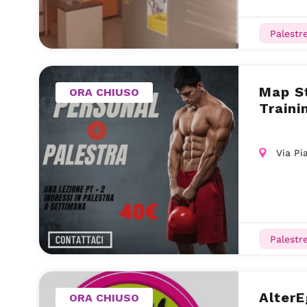
Palestr
Map St
ORA CHIUSO
Traini
Via Pi
Palestr
AlterE
ORA CHIUSO