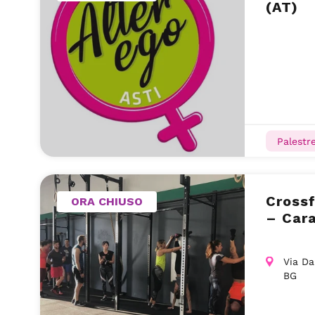
(AT)
Palestr
Cross
ORA CHIUSO
– Cara
Via Da
BG