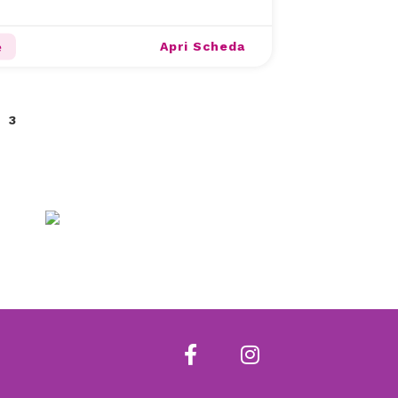
Apri Scheda
e
3