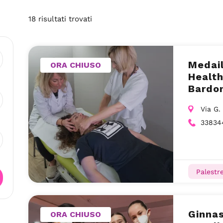
18
risultati
trovati
Medail
ORA CHIUSO
Health
Bardo
Via G.
33834
Palestr
Ginnas
ORA CHIUSO