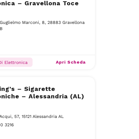
onica – Gravellona Toce
Guglielmo Marconi, 8, 28883 Gravellona
VB
Apri Scheda
Di Elettronica
ng’s – Sigarette
oniche – Alessandria (AL)
Acqui, 57, 15121 Alessandria AL
0 3216