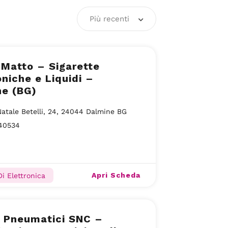
Più recenti
Matto – Sigarette
oniche e Liquidi –
ne (BG)
Natale Betelli, 24, 24044 Dalmine BG
40534
Apri Scheda
Di Elettronica
o Pneumatici SNC –