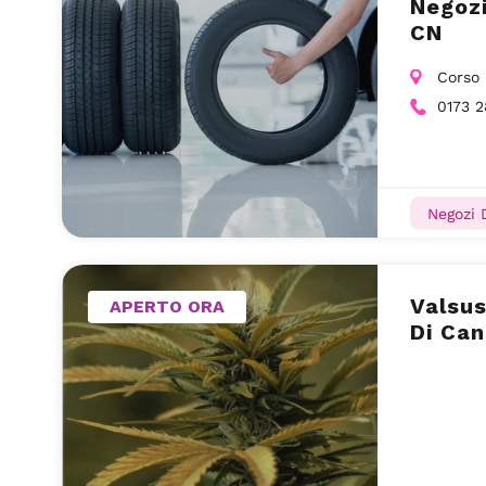
Negozi
CN
Corso 
0173 
Negozi 
Valsu
APERTO ORA
Di Can