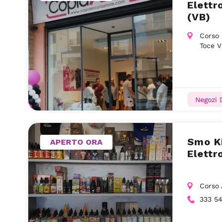
Elettr
(VB)
Corso 
Toce 
Negozi 
Smo Ki
APERTO ORA
Elettr
Corso 
333 54