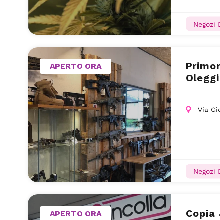
Negozi 
Primo
APERTO ORA
Oleggi
Via Gi
Negozi 
Copia 
APERTO ORA