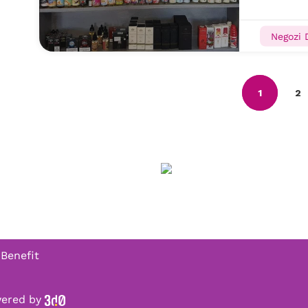
Negozi 
1
2
 Benefit
owered by