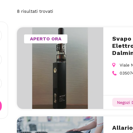
8
risultati
trovati
Svapo 
APERTO ORA
Elettr
Dalmi
Viale 
03507
Negozi 
Allari